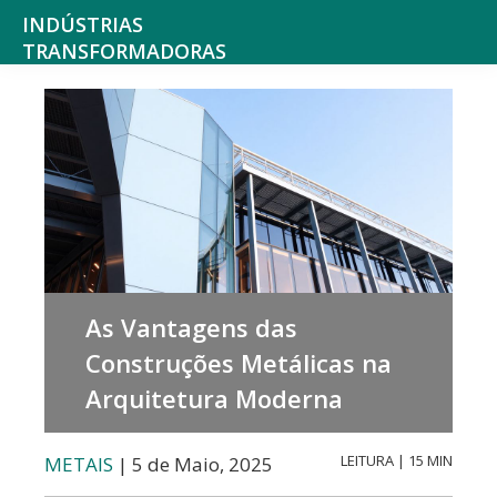
Saltar
Skip
INDÚSTRIAS
para
to
TRANSFORMADORAS
Indústrias
o
main
alimentares,
menu
content
bebidas,
principal
tabaco,
texteis,
produtos
químicos
As Vantagens das
não
Construções Metálicas na
farmacêuticos
Arquitetura Moderna
mobiliário
e
LEITURA | 15 MIN
METAIS
| 5 de Maio, 2025
colchões,