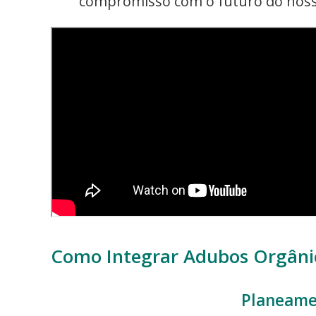
compromisso com o futuro do noss
Como Integrar Adubos Orgânic
Planeame