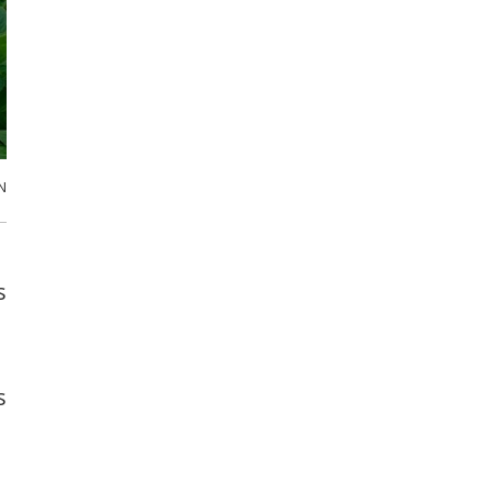
N
s
s