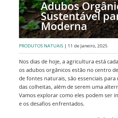
etc..
Adubos Orgânic
Sustentável par
Moderna
PRODUTOS NATUAIS
| 11 de Janeiro, 2025
Nos dias de hoje, a agricultura está cad
os adubos orgânicos estão no centro d
de fontes naturais, são essenciais para
das colheitas, além de serem uma altern
Vamos explorar como eles podem ser int
e os desafios enfrentados.