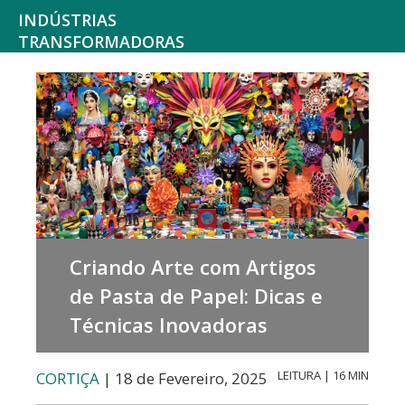
Saltar
Skip
INDÚSTRIAS
para
to
TRANSFORMADORAS
Indústrias
o
main
alimentares,
menu
content
bebidas,
principal
tabaco,
texteis,
produtos
químicos
Criando Arte com Artigos
não
de Pasta de Papel: Dicas e
farmacêuticos
Técnicas Inovadoras
mobiliário
e
LEITURA | 16 MIN
CORTIÇA
| 18 de Fevereiro, 2025
colchões,