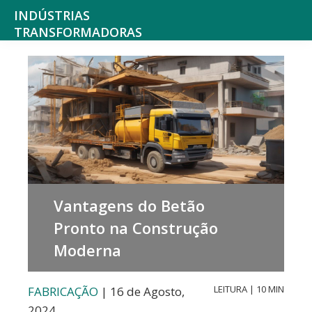
Saltar
Skip
INDÚSTRIAS
para
to
TRANSFORMADORAS
Indústrias
o
main
alimentares,
menu
content
bebidas,
principal
tabaco,
texteis,
produtos
químicos
Vantagens do Betão
não
Pronto na Construção
farmacêuticos
Moderna
mobiliário
e
LEITURA | 10 MIN
FABRICAÇÃO
| 16 de Agosto,
colchões,
2024