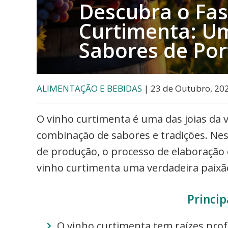
etc..
Descubra o Fas
Curtimenta: U
Sabores de Por
ALIMENTAÇÃO E BEBIDAS
| 23 de Outubro, 20
O vinho curtimenta é uma das joias da 
combinação de sabores e tradições. Nest
de produção, o processo de elaboração 
vinho curtimenta uma verdadeira paixã
Princip
O vinho curtimenta tem raízes prof