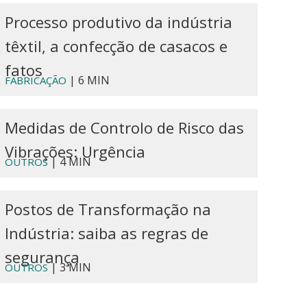
Processo produtivo da indústria
têxtil, a confecção de casacos e
fatos
| 6 MIN
FABRICAÇÃO
Medidas de Controlo de Risco das
Vibrações: Urgência
| 4 MIN
OUTROS
Postos de Transformação na
Indústria: saiba as regras de
segurança
| 3 MIN
OUTROS