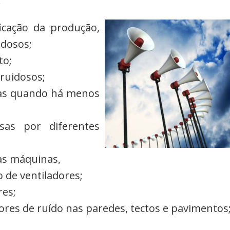
.
ficação da produção,
idosos;
to;
ruidosos;
osas quando há menos
sas por diferentes
as máquinas,
 de ventiladores;
res;
ores de ruído nas paredes, tectos e pavimentos