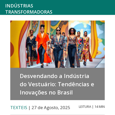
Saltar
Skip
INDÚSTRIAS
para
to
TRANSFORMADORAS
Indústrias
o
main
alimentares,
menu
content
bebidas,
principal
tabaco,
texteis,
produtos
químicos
Desvendando a Indústria
não
do Vestuário: Tendências e
farmacêuticos
Inovações no Brasil
mobiliário
e
LEITURA | 14 MIN
TEXTEIS
| 27 de Agosto, 2025
colchões,