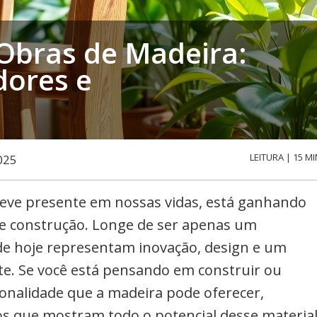
Obras de Madeira:
dores e
LEITURA | 15 MI
025
eve presente em nossas vidas, está ganhando
e construção. Longe de ser apenas um
de hoje representam inovação, design e um
e. Se você está pensando em construir ou
onalidade que a madeira pode oferecer,
os que mostram todo o potencial desse materia