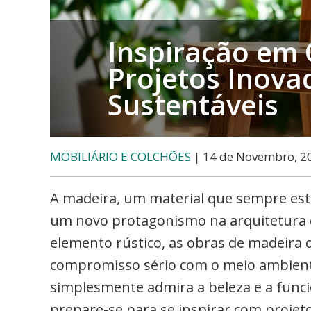
etc..
Inspiração em 
Projetos Inova
Sustentáveis
MOBILIÁRIO E COLCHÕES
| 14 de Novembro, 2
A madeira, um material que sempre est
um novo protagonismo na arquitetura 
elemento rústico, as obras de madeira 
compromisso sério com o meio ambient
simplesmente admira a beleza e a funci
prepare-se para se inspirar com projet