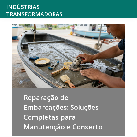
Saltar
Skip
INDÚSTRIAS
para
to
TRANSFORMADORAS
Indústrias
o
main
alimentares,
menu
content
bebidas,
principal
tabaco,
texteis,
produtos
químicos
não
Reparação de
farmacêuticos
Embarcações: Soluções
mobiliário
Completas para
e
Manutenção e Conserto
colchões,