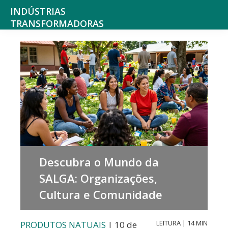
Saltar
Skip
INDÚSTRIAS
para
to
TRANSFORMADORAS
Indústrias
o
main
alimentares,
menu
content
bebidas,
principal
tabaco,
texteis,
produtos
químicos
não
Descubra o Mundo da
farmacêuticos
SALGA: Organizações,
mobiliário
Cultura e Comunidade
e
colchões,
LEITURA | 14 MIN
PRODUTOS NATUAIS
| 10 de