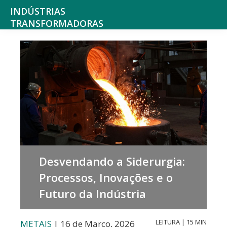
Saltar
Skip
INDÚSTRIAS
para
to
TRANSFORMADORAS
Indústrias
o
main
alimentares,
menu
content
bebidas,
principal
tabaco,
texteis,
produtos
químicos
não
Desvendando a Siderurgia:
farmacêuticos
Processos, Inovações e o
mobiliário
Futuro da Indústria
e
colchões,
LEITURA | 15 MIN
METAIS
| 16 de Março, 2026