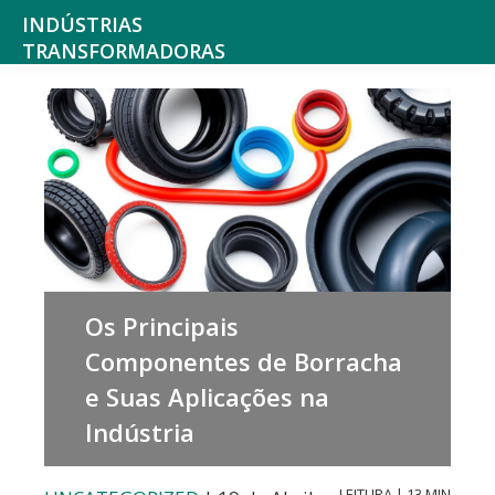
Saltar
Skip
INDÚSTRIAS
para
to
TRANSFORMADORAS
Indústrias
o
main
alimentares,
menu
content
bebidas,
principal
tabaco,
texteis,
produtos
químicos
Os Principais
não
Componentes de Borracha
farmacêuticos
e Suas Aplicações na
mobiliário
Indústria
e
colchões,
LEITURA | 13 MIN